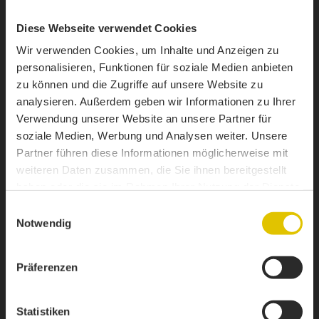
Diese Webseite verwendet Cookies
Wir verwenden Cookies, um Inhalte und Anzeigen zu
personalisieren, Funktionen für soziale Medien anbieten
zu können und die Zugriffe auf unsere Website zu
1 / 9
analysieren. Außerdem geben wir Informationen zu Ihrer
Verwendung unserer Website an unsere Partner für
NAAR DE WEBSITE VAN PALFINGER
soziale Medien, Werbung und Analysen weiter. Unsere
Partner führen diese Informationen möglicherweise mit
weiteren Daten zusammen, die Sie ihnen bereitgestellt
HAAKSYSTEMEN
haben oder die sie im Rahmen Ihrer Nutzung der Dienste
gesammelt haben.
Einwilligungsauswahl
Notwendig
Präferenzen
Statistiken