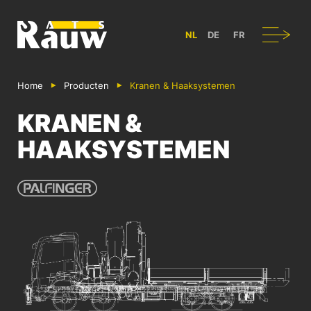
ATS RAUW - BOUW & ONTWERP VAN BEDRIJFSVOERTUIGEN IN B
Navigatie
NL
DE
FR
Home
Producten
Kranen & Haaksystemen
KRANEN &
HAAKSYSTEMEN