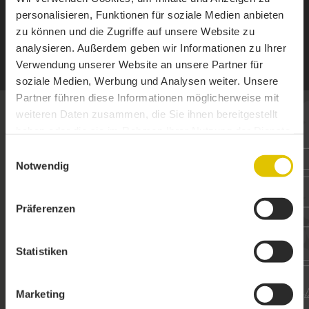
B-4700 Eupen
personalisieren, Funktionen für soziale Medien anbieten
E-mail:
info@cloth.be
Website:
www.cloth.be
zu können und die Zugriffe auf unsere Website zu
analysieren. Außerdem geben wir Informationen zu Ihrer
Verwendung unserer Website an unsere Partner für
soziale Medien, Werbung und Analysen weiter. Unsere
Partner führen diese Informationen möglicherweise mit
weiteren Daten zusammen, die Sie ihnen bereitgestellt
haben oder die sie im Rahmen Ihrer Nutzung der Dienste
gesammelt haben.
Einwilligungsauswahl
Notwendig
ZIN IN EEN
GEZAMENLIJK
PROJECT
?
DAN BEN JE HIER AAN HET
Präferenzen
JUISTE ADRES!
Statistiken
EEN AANVRAAG INDIENEN
Marketing