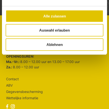
Alle zulassen
ATS-Rauw PGmbH
Auswahl erlauben
Morsheck 1, B-4760 Büllingen
+32 (0)80 64 22 00
Ablehnen
info@atsrauw.com
OPENINGSUREN:
Ma.-Vr.:
8.00 – 12.00 uur en 13.00 – 17.00 uur
Za.:
8.00 – 12.00 uur
Contact
ABV
Gegevensbescherming
Wettelijke informatie