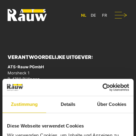
ATS RAUW - BOUW & ONTWERP VAN BEDRIJFSVOERTUIGEN IN B
Navigatie
NL
DE
FR
VERANTWOORDELIJKE UITGEVER:
ATS-Rauw PGmbH
Morsheck 1
B-4760 Büllingen
E-mail:
info@atsrauw.com
BTW: BE0436.412.995
Zustimmung
Details
Über Cookies
REALISATIE:
CLOTH. kreativbureau
Diese Webseite verwendet Cookies
Schnellewindgasse 8
Wir verwenden Cookies, um Inhalte und Anzeigen zu