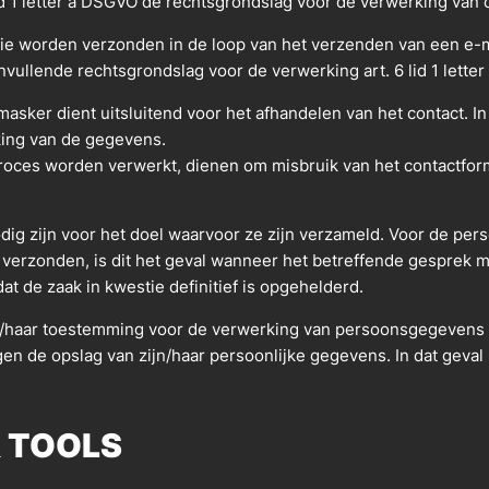
lid 1 letter a DSGVO de rechtsgrondslag voor de verwerking van
worden verzonden in de loop van het verzenden van een e-mail i
nvullende rechtsgrondslag voor de verwerking art. 6 lid 1 lette
ker dient uitsluitend voor het afhandelen van het contact. In 
king van de gegevens.
oces worden verwerkt, dienen om misbruik van het contactform
ig zijn voor het doel waarvoor ze zijn verzameld. Voor de per
verzonden, is dit het geval wanneer het betreffende gesprek m
at de zaak in kwestie definitief is opgehelderd.
ijn/haar toestemming voor de verwerking van persoonsgegevens i
egen de opslag van zijn/haar persoonlijke gegevens. In dat geva
& TOOLS