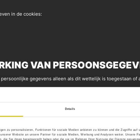
ven in de cookies:
RKING VAN PERSOONSGEGEV
ersoonlijke gegevens alleen als dit wettelijk is toegestaan of
gebruikt om u persoonlijk te identificeren en die naar u kun
Details
egevens te verstrekken. Om onze online diensten te verbetere
egevens omvatten bijvoorbeeld het bestand dat u hebt opgevra
gen zu personalisieren, Funktionen für soziale Medien anbieten zu können und die Zugriffe auf
es te trekken over uw persoon.
 unserer Website an unsere Partner für soziale Medien, Werbung und Analysen weiter. Unsere Pa
 die Sie ihnen bereitgestellt haben oder die sie im Rahmen Ihrer Nutzung der Dienste gesamme