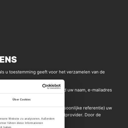
ENS
 als u toestemming geeft voor het verzamelen van de
nen worden herleid – bijvoorbeeld uw naam, e-mailadres
Über Cookies
n, slaan we echter (zonder persoonlijke referentie) uw
agd of de naam van uw internetprovider. Door de
 unsere Website zu analysieren. Außerdem
rtner führen diese Informationen
lt haben.