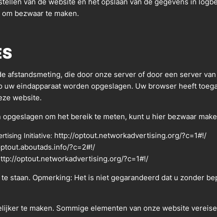
tellen van de website en het opslaan van de gegevens in logbe
ht om bezwaar te maken.
ES
 afstandsmeting, die door onze server of door een server van 
p uw eindapparaat worden opgeslagen. Uw browser heeft toega
eze website.
en opgeslagen om het bereik te meten, kunt u hier bezwaar mak
http://optout.networkadvertising.org/?c=1#!/
ising Initiative:
optout.aboutads.info/?c=2#!/
ttp://optout.networkadvertising.org/?c=1#!/
te staan. Opmerking: Het is niet gegarandeerd dat u zonder bep
elijker te maken. Sommige elementen van onze website vereis