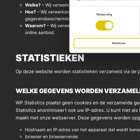
Welke?
– Wij verwerken persoonsgegevens zoals voornaa
Einwilligungsauswahl
Hoe?
– Wij verwerken persoonsgegevens alleen met uitd
Notwendig
gegevensbescherming.
Waarom?
– Wij verwerken persoonsgegevens op basis v
online aanbod.
Ablehnen
STATISTIEKEN
Op deze website worden statistieken verzameld via de pl
WELKE GEGEVENS WORDEN VERZAMELD
WP Statistics plaatst geen cookies en de verzamelde g
Statistics anonimiseert ook uw IP-adres. U kunt niet 
maakt met onze webserver. Deze gegevens worden opges
Hostnaam en IP-adres van het apparaat dat wordt ben
browser en browserversie