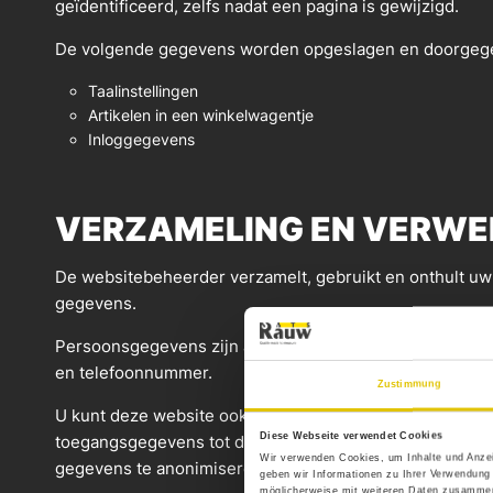
geïdentificeerd, zelfs nadat een pagina is gewijzigd.
De volgende gegevens worden opgeslagen en doorgege
Taalinstellingen
Artikelen in een winkelwagentje
Inloggegevens
VERZAMELING EN VERWE
De websitebeheerder verzamelt, gebruikt en onthult uw p
gegevens.
Persoonsgegevens zijn alle gegevens die kunnen worden 
en telefoonnummer.
Zustimmung
U kunt deze website ook bezoeken zonder persoonlijke g
Diese Webseite verwendet Cookies
toegangsgegevens tot deze website op. Deze toegangsg
Wir verwenden Cookies, um Inhalte und Anzei
gegevens te anonimiseren, is het niet mogelijk conclusi
geben wir Informationen zu Ihrer Verwendung
möglicherweise mit weiteren Daten zusammen,