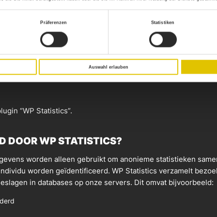
m, achternaam, IP-adres, e-mailadres, woonplaats, postcode en inho
rukkelijke toestemming van de betrokken gebruiker(s) en in overee
Präferenzen
Statistiken
an ons gerechtvaardigd belang bij het vervullen van onze contract
Auswahl erlauben
ugin “WP Statistics”.
 DOOR WP STATISTICS?
egevens worden alleen gebruikt om anonieme statistieken samen
als individu worden geïdentificeerd. WP Statistics verzamelt 
lagen in databases op onze servers. Dit omvat bijvoorbeeld:
aderd