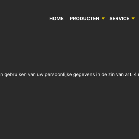
UIGEN IN BÜLLINGEN
HOME
PRODUCTEN
SERVICE
AANHANGWAGENS EN OPLEGGERS
SERVICE­MOBIEL
HET BEDRIJF
OPBOUW & CONTAINERS
HERSTEL­WERKPLAATS
KWALITEITS­BELEID
 gebruiken van uw persoonlijke gegevens in de zin van art. 4 
SPECIAALBOUW
WALKING FLOOR LEGRAS
STOCK EN HUUR­VOERTUIGEN