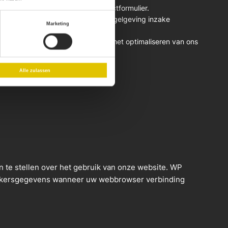
udelijke gegevens uit het contactformulier.
nstemming met de toepasselijke regelgeving inzake
Marketing
ueel overeengekomen diensten en het optimaliseren van ons
Alle zulassen
 te stellen over het gebruik van onze website. WP
bezoekersgegevens wanneer uw webbrowser verbinding