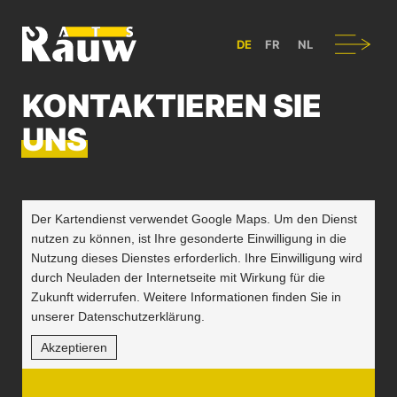
ATS RAUW - BAU & GESTALTUNG VON NUTZFAHRZEUGEN IN BÜL
Navigation
DE
FR
NL
KONTAKTIEREN SIE
UNS
Der Kartendienst verwendet Google Maps. Um den Dienst
nutzen zu können, ist Ihre gesonderte Einwilligung in die
Nutzung dieses Dienstes erforderlich. Ihre Einwilligung wird
durch Neuladen der Internetseite mit Wirkung für die
Zukunft widerrufen. Weitere Informationen finden Sie in
unserer Datenschutzerklärung.
Akzeptieren