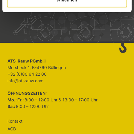
ANFRAGE STELLEN
ATS-Rauw PGmbH
Morsheck 1, B-4760 Büllingen
+32 (0)80 64 22 00
info@atsrauw.com
ÖFFNUNGSZEITEN:
Mo.-Fr.:
8:00 – 12:00 Uhr & 13:00 – 17:00 Uhr
Sa.:
8:00 – 12:00 Uhr
Kontakt
AGB