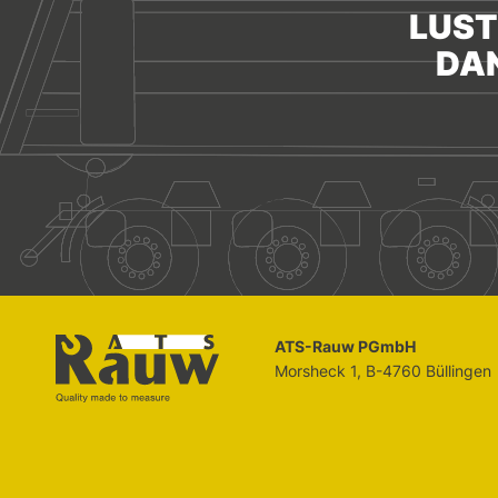
LUST
DAN
ATS-Rauw PGmbH
Morsheck 1, B-4760 Büllingen