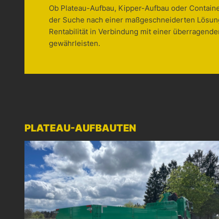
Ob Plateau-Aufbau, Kipper-Aufbau oder Container
der Suche nach einer maßgeschneiderten Lösun
Rentabilität in Verbindung mit einer überragenden
gewährleisten.
PLATEAU-AUFBAUTEN