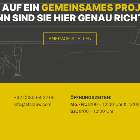
 AUF EIN
GEMEINSAMES PRO
N SIND SIE HIER GENAU RICH
ANFRAGE STELLEN
+32 (0)80 64 22 00
ÖFFNUNGSZEITEN:
info@atsrauw.com
Mo.-Fr.:
8:00 – 12:00 Uhr & 13:00
Sa.:
8:00 – 12:00 Uhr