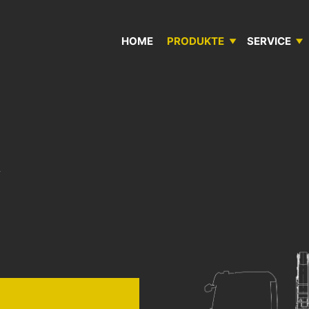
GEN IN BÜLLINGEN
HOME
PRODUKTE
SERVICE
ANHÄNGER & AUFLIEGER
SERVICE­MOBIL
DAS UNTERNEHMEN
AUFBAUTEN & CONTAINER
REPARATUR­WERKSTATT
QUALITÄTS­POLITIK
SONDERBAU
SCHUBBODEN­AUFLIEGER LEGRAS
STOCK- & MIET­FAHRZEUGE