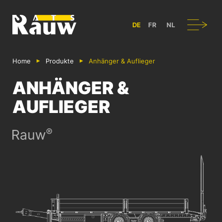
ATS RAUW - BAU & GESTALTUNG VON NUTZFAHRZEUGEN IN BÜL
Navigation
DE
FR
NL
Home
Produkte
Anhänger & Auflieger
ANHÄNGER &
AUFLIEGER