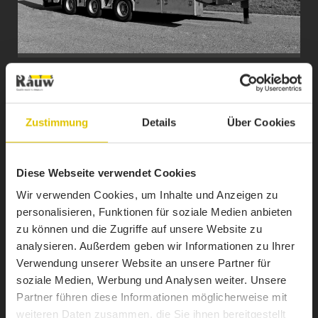
ZENTRALACHS­ANHÄNGER
Unsere Zentralachsanhänger sind mit 2-oder 3 Achsen in
jeweils 3 verschiedenen Ausführungen erhältlich. Ob als
Zustimmung
Details
Über Cookies
Tieflader, Plateau oder Baustoffanhänger, jedes Fahrzeug wird
individuell auf den Wunsch des Kunden zugeschnitten.
Mehr Informationen
Diese Webseite verwendet Cookies
Wir verwenden Cookies, um Inhalte und Anzeigen zu
personalisieren, Funktionen für soziale Medien anbieten
zu können und die Zugriffe auf unsere Website zu
analysieren. Außerdem geben wir Informationen zu Ihrer
Verwendung unserer Website an unsere Partner für
soziale Medien, Werbung und Analysen weiter. Unsere
Partner führen diese Informationen möglicherweise mit
weiteren Daten zusammen, die Sie ihnen bereitgestellt