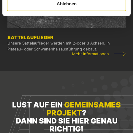
Ablehnen
SATTEL­AUFLIEGER
Unsere Sattelauflieger werden mit 2-oder 3 Achsen, in
Plateau- oder Schwanenhalsausführung gebaut.
Mehr Informationen
LUST AUF EIN
GEMEINSAMES
PROJEKT
?
DANN SIND SIE HIER GENAU
RICHTIG!