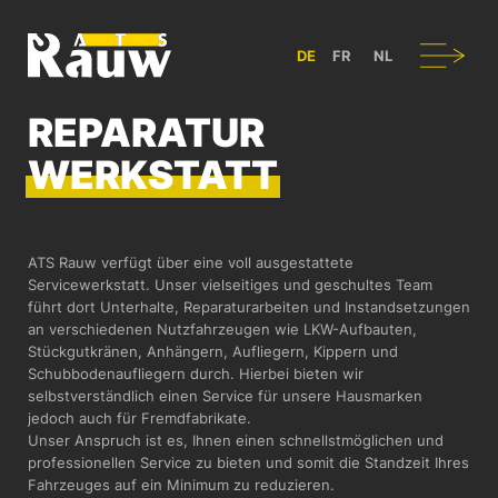
ATS RAUW - BAU & GESTALTUNG VON NUTZFAHRZEUGEN IN BÜL
Navigation
DE
FR
NL
REPARATUR­
WERKSTATT
ATS Rauw verfügt über eine voll ausgestattete
Servicewerkstatt. Unser vielseitiges und geschultes Team
führt dort Unterhalte, Reparaturarbeiten und Instandsetzungen
an verschiedenen Nutzfahrzeugen wie LKW-Aufbauten,
Stückgutkränen, Anhängern, Aufliegern, Kippern und
Schubbodenaufliegern durch. Hierbei bieten wir
selbstverständlich einen Service für unsere Hausmarken
jedoch auch für Fremdfabrikate.
Unser Anspruch ist es, Ihnen einen schnellstmöglichen und
professionellen Service zu bieten und somit die Standzeit Ihres
Fahrzeuges auf ein Minimum zu reduzieren.