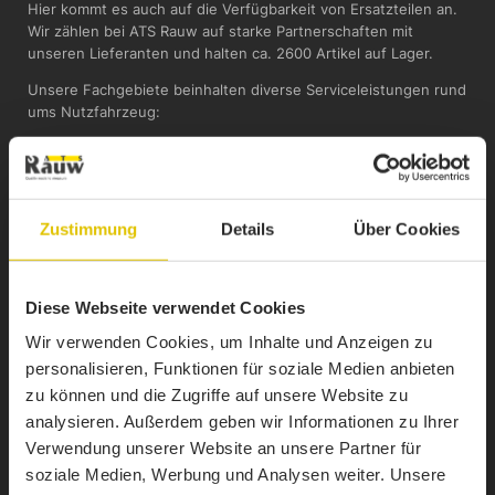
Hier kommt es auch auf die Verfügbarkeit von Ersatzteilen an.
Wir zählen bei ATS Rauw auf starke Partnerschaften mit
unseren Lieferanten und halten ca. 2600 Artikel auf Lager.
Unsere Fachgebiete beinhalten diverse Serviceleistungen rund
ums Nutzfahrzeug:
Hydraulik
Pneumatik
Elektronik
Schweißarbeiten
Zustimmung
Details
Über Cookies
Sandstrahlen und Metallisieren
…
Wünschen Sie Informationen oder einen Termin ?
Diese Webseite verwendet Cookies
Kontaktieren Sie uns unter
+32 80 640 486
oder per E-Mail
unter
werkstatt@atsrauw.com
.
Wir verwenden Cookies, um Inhalte und Anzeigen zu
personalisieren, Funktionen für soziale Medien anbieten
zu können und die Zugriffe auf unsere Website zu
analysieren. Außerdem geben wir Informationen zu Ihrer
Verwendung unserer Website an unsere Partner für
soziale Medien, Werbung und Analysen weiter. Unsere