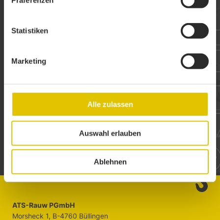
Präferenzen
Statistiken
ZIN IN EEN
GEZAMENLIJK
PROJECT
?
Marketing
DAN BEN JE HIER AAN HET
JUISTE ADRES!
Alle zulassen
EEN AANVRAAG INDIENEN
Auswahl erlauben
Ablehnen
ATS-Rauw PGmbH
Morsheck 1, B-4760 Büllingen