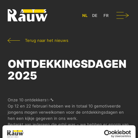
ATS RAUW - BOUW & ONTWERP VAN BEDRIJFSVOERTUIGEN IN B
Navigatie
NL
DE
FR
Terug naar het nieuws
ONTDEKKINGSDAGEN
2025
Onze 10 ontdekkers✨🔧
Op 12 en 22 februari hebben we in totaal 10 gemotiveerde
jongens mogen verwelkomen voor de ontdekkingsdagen en
hen een kijkje gegeven in ons werk.
Bedankt aan iedereen die erbij was – we hebben er enorm van
genoten!🙌