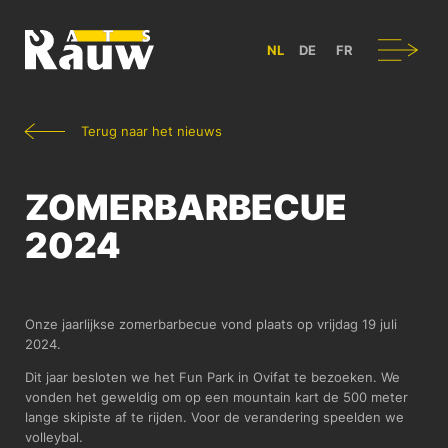
ATS RAUW - BOUW & ONTWERP VAN BEDRIJFSVOERTUIGEN IN B
Navigatie
NL
DE
FR
Terug naar het nieuws
ZOMERBARBECUE
2024
Onze jaarlijkse zomerbarbecue vond plaats op vrijdag 19 juli
2024.
Dit jaar besloten we het Fun Park in Ovifat te bezoeken. We
vonden het geweldig om op een mountain kart de 500 meter
lange skipiste af te rijden. Voor de verandering speelden we
volleybal.