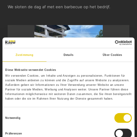
We sloten de dag af met een barbecue op het bedrijf.
Zustimmung
Details
Über Cookies
Diese Webseite verwendet Cookies
Wir verwenden Cookies, um Inhalte und Anzeigen zu personalisieren, Funktionen für
soziale Medien anbieten zu können und die Zugriffe auf unsere Website zu analysieren.
Außerdem geben wir Informationen zu Ihrer Verwendung unserer Website an unsere
Partner für soziale Medien, Werbung und Analysen weiter. Unsere Partner führen diese
Informationen möglicherweise mit weiteren Daten zusammen, die Sie ihnen bereitgestellt
haben oder die sie im Rahmen Ihrer Nutzung der Dienste gesammelt haben.
Einwilligungsauswahl
Notwendig
1 / 2
Präferenzen