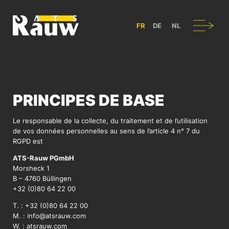
ATS RAUW - CONSTRUCTION & AMÉNAGEMENT DE VÉHICULES UT
Navigation
FR
DE
NL
PRINCIPES DE BASE
Le responsable de la collecte, du traitement et de l’utilisation
de vos données personnelles au sens de l’article 4 n° 7 du
RGPD est
ATS-Rauw PGmbH
Morsheck 1
B – 4760 Büllingen
+32 (0)80 64 22 00
T. :
+32 (0)80 64 22 00
M. :
info@atsrauw.com
W. :
atsrauw.com