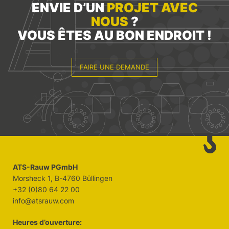
ENVIE D’UN
PROJET AVEC
NOUS
?
VOUS ÊTES AU BON ENDROIT !
FAIRE UNE DEMANDE
ATS-Rauw PGmbH
Morsheck 1, B-4760 Büllingen
+32 (0)80 64 22 00
info@atsrauw.com
Heures d’ouverture: