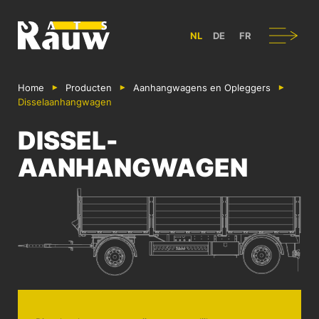
ATS RAUW - BOUW & ONTWERP VAN BEDRIJFSVOERTUIGEN IN B
Navigatie
NL
DE
FR
Home
Producten
Aanhangwagens en Opleggers
Dissel­aanhangwagen
DISSEL­
AANHANGWAGEN