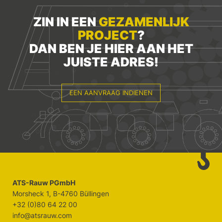
ZIN IN EEN
GEZAMENLIJK
PROJECT
?
DAN BEN JE HIER AAN HET
JUISTE ADRES!
EEN AANVRAAG INDIENEN
ATS-Rauw PGmbH
Morsheck 1, B-4760 Büllingen
+32 (0)80 64 22 00
info@atsrauw.com