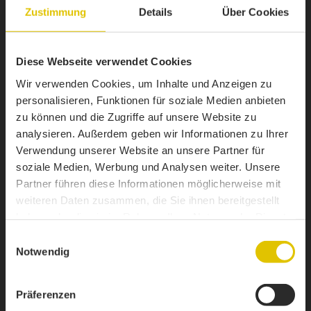
Zustimmung
Details
Über Cookies
OPTIES:
Diese Webseite verwendet Cookies
Aluvelgen
Wir verwenden Cookies, um Inhalte und Anzeigen zu
personalisieren, Funktionen für soziale Medien anbieten
Liftas
zu können und die Zugriffe auf unsere Website zu
analysieren. Außerdem geben wir Informationen zu Ihrer
Schijfremmen Ø390 mm
Verwendung unserer Website an unsere Partner für
Banden 265/55 R19,5''
soziale Medien, Werbung und Analysen weiter. Unsere
Partner führen diese Informationen möglicherweise mit
Twist-Lock
weiteren Daten zusammen, die Sie ihnen bereitgestellt
haben oder die sie im Rahmen Ihrer Nutzung der Dienste
Rongentassen
gesammelt haben.
Einwilligungsauswahl
Zijwanden uit alu
Notwendig
Präferenzen