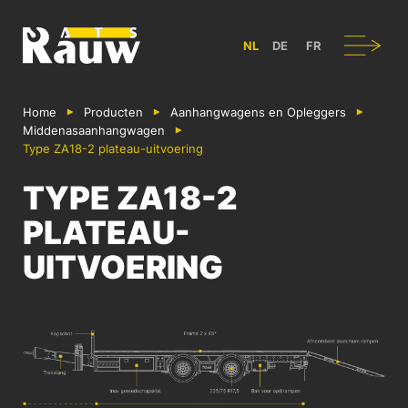
ATS RAUW - BOUW & ONTWERP VAN BEDRIJFSVOERTUIGEN IN B
Navigatie
NL
DE
FR
Home
Producten
Aanhangwagens en Opleggers
Middenas­aanhangwagen
Type ZA18-2 plateau-uitvoering
TYPE ZA18-2
PLATEAU-
UITVOERING