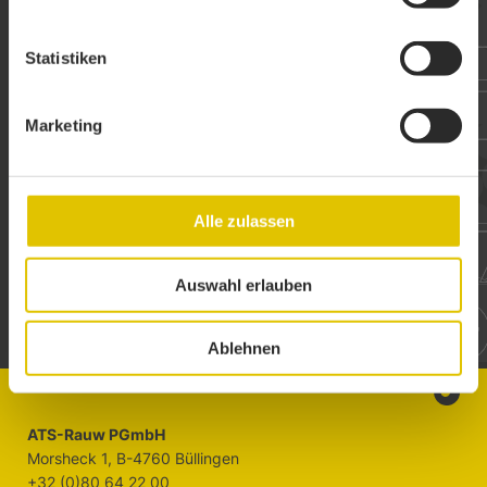
Statistiken
LUST AUF EIN
GEMEINSAMES
PROJEKT
?
Marketing
DANN SIND SIE HIER GENAU
RICHTIG!
Alle zulassen
ANFRAGE STELLEN
Auswahl erlauben
Ablehnen
ATS-Rauw PGmbH
Morsheck 1, B-4760 Büllingen
+32 (0)80 64 22 00