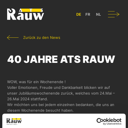
ATS RAUW - BAU & GESTALTUNG VON NUTZFAHRZEUGEN IN BÜL
Navigation
DE
FR
NL
Zurück zu den News
40 JAHRE ATS RAUW
WOW, was für ein Wochenende !
Voller Emotionen, Freude und Dankbarkeit blicken wir auf
unser Jubiläumswochenende zurück, welches vom 24.Mai –
26.Mai 2024 stattfand.
Wir möchten uns bei jedem einzelnen bedanken, die uns an
diesem Wochenende besucht haben.
Ein großer Dank gilt allen Helfern vor und hinter den Kulissen.