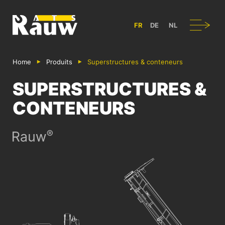
ATS RAUW - CONSTRUCTION & AMÉNAGEMENT DE VÉHICULES UT
Navigation
FR
DE
NL
Home
Produits
Superstructures & conteneurs
SUPERSTRUCTURES &
CONTENEURS