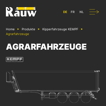
ATS RAUW - BAU & GESTALTUNG VON NUTZFAHRZEUGEN IN BÜL
Navigation
DE
FR
NL
Home
Produkte
Kipper­fahrzeuge KEMPF
Agrarfahrzeuge
AGRARFAHRZEUGE