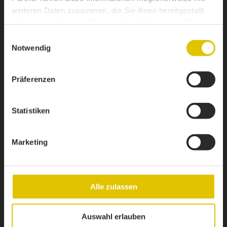
weiteren Daten zusammen, die Sie ihnen bereitgestellt
haben oder die sie im Rahmen Ihrer Nutzung der Dienste
gesammelt haben.
Einwilligungsauswahl
Notwendig
1 / 4
Präferenzen
DATENBLATT HERUNTERLADEN
Statistiken
ALU-RUNDMULDE BODENGERADE 1500MM
Marketing
Alle zulassen
Auswahl erlauben