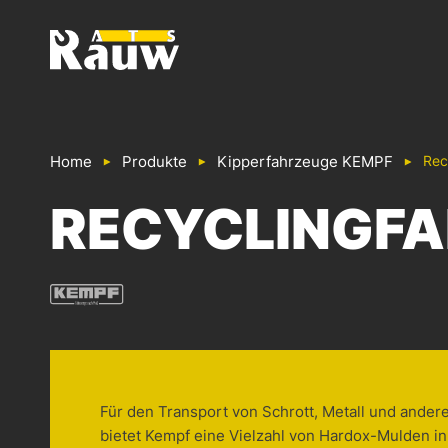
ATS RAUW - BAU & GESTALTUNG VON NUTZFAHRZEU
Home
Produkte
Kipper­fahrzeuge KEMPF
Rec
RECYCLINGF
Für den Transport von Schrott, Metall und ande
bietet Kempf eine Vielzahl von Hardox-Mulden i