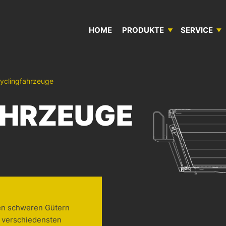
GEN IN BÜLLINGEN
HOME
PRODUKTE
SERVICE
ANHÄNGER & AUFLIEGER
SERVICE­MOBIL
DAS UNTERNEHMEN
yclingfahrzeuge
AHRZEUGE
AUFBAUTEN & CONTAINER
REPARATUR­WERKSTATT
QUALITÄTS­POLITIK
SONDERBAU
SCHUBBODEN­AUFLIEGER LEGRAS
ren schweren Gütern
n verschiedensten
STOCK- & MIET­FAHRZEUGE