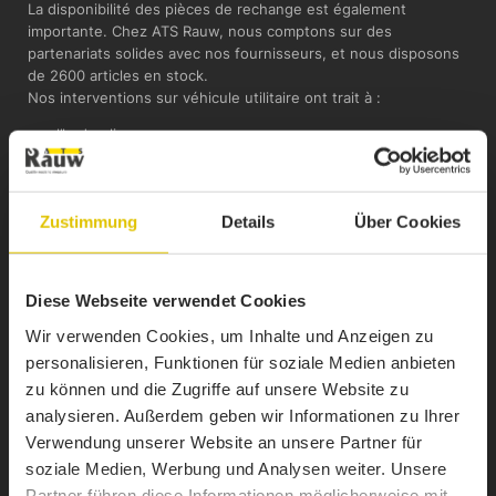
La disponibilité des pièces de rechange est également
importante. Chez ATS Rauw, nous comptons sur des
partenariats solides avec nos fournisseurs, et nous disposons
de 2600 articles en stock.
Nos interventions sur véhicule utilitaire ont trait à :
– l’hydraulique,
– le pneumatique,
– l’électronique,
– les travaux de soudage,
Zustimmung
Details
Über Cookies
– le sablage et la métallisation,
– etc.
Vous souhaitez des informations ou un rendez-vous ?
Diese Webseite verwendet Cookies
Contactez-nous par téléphone au
+32 (0)80 640 486
ou par e-
mail via
werkstatt@atsrauw.com
.
Wir verwenden Cookies, um Inhalte und Anzeigen zu
personalisieren, Funktionen für soziale Medien anbieten
zu können und die Zugriffe auf unsere Website zu
analysieren. Außerdem geben wir Informationen zu Ihrer
Verwendung unserer Website an unsere Partner für
soziale Medien, Werbung und Analysen weiter. Unsere
Partner führen diese Informationen möglicherweise mit