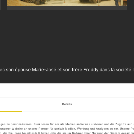
ec son épouse Marie-José et son frère Freddy dans la société l
Details
gen zu personalisieren, Funktionen für soziale Medien anbieten zu können und die Zugriffe auf
 unserer Website an unsere Partner für soziale Medien, Werbung und Analysen weiter. Unsere Pa
 die Sie ihnen bereitgestellt haben oder die sie im Rahmen Ihrer Nutzung der Dienste gesamme