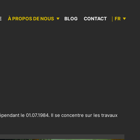
E
À PROPOS DE NOUS
BLOG
CONTACT
FR
DE
NL
HISTOIRE
MAGASIN
GRUES & CROCHETS CONTENEUR
FAUX CHÂSSIS & KITS DE MONTAGE
BENNES BASCULANTES KEMPF
CAISSES FERMÉES SPIER
ndant le 01.07.1984. Il se concentre sur les travaux