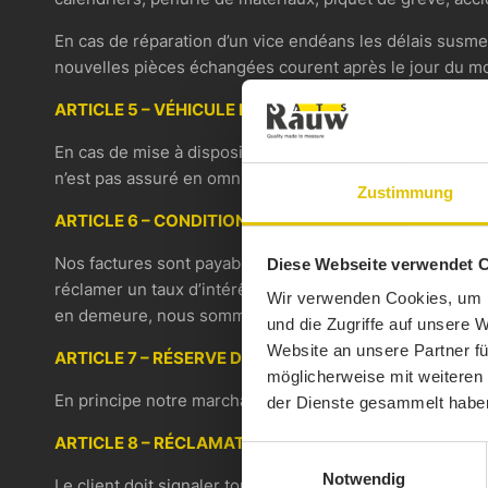
En cas de réparation d’un vice endéans les délais susme
nouvelles pièces échangées courent après le jour du m
ARTICLE 5 – VÉHICULE DE LOCATION
En cas de mise à disposition d’un véhicule de location, 
n’est pas assuré en omnium.
Zustimmung
ARTICLE 6 – CONDITIONS DE PAIEMENT
Nos factures sont payables au plus tard au moment de l’
Diese Webseite verwendet 
réclamer un taux d’intérêt de 15% en cas de non-paieme
Wir verwenden Cookies, um I
en demeure, nous sommes en droit de réclamer en sus u
und die Zugriffe auf unsere 
Website an unsere Partner fü
ARTICLE 7 – RÉSERVE DE PROPRIÉTÉ
möglicherweise mit weiteren
En principe notre marchandise vendue reste notre propri
der Dienste gesammelt habe
ARTICLE 8 – RÉCLAMATIONS
Einwilligungsauswahl
Notwendig
Le client doit signaler toute réclamation concernant la m