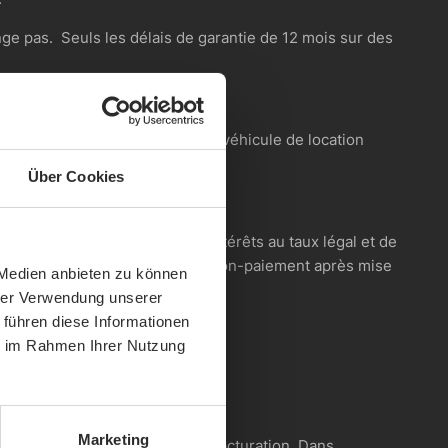
nge pas. Seuls les délais de garantie de 12 mois sur des
e client reconnait savoir que le véhicule de location
Über Cookies
s d’arriéré de paiement les intérêts au taux légal et de
emeure infructueuse. En cas de non-paiement après mise
 Medien anbieten zu können
t s’élève au minimum à 25,- €.
hrer Verwendung unserer
 führen diese Informationen
ie im Rahmen Ihrer Nutzung
Marketing
 8 jours à partir de la date de facturation. Dans