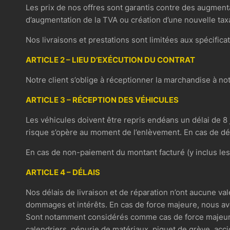
Les prix de nos offres sont garantis contre des augmenta
d’augmentation de la TVA ou création d’une nouvelle taxat
Nos livraisons et prestations sont limitées aux spécifi
ARTICLE 2 – LIEU D’EXÉCUTION DU CONTRAT
Notre client s’oblige à réceptionner la marchandise à not
ARTICLE 3 – RÉCEPTION DES VÉHICULES
Les véhicules doivent être repris endéans un délai de 8 j
risque s’opère au moment de l’enlèvement. En cas de dé
En cas de non-paiement du montant facturé (y inclus les 
ARTICLE 4 – DÉLAIS
Nos délais de livraison et de réparation n’ont aucune vale
dommages et intérêts. En cas de force majeure, nous avo
Sont notamment considérés comme cas de force majeure : l
calendriers, pénurie de matériaux, piquet de grève, acci