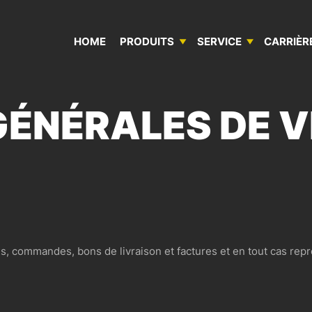
HICULES UTILITAIRES À BULLANGE
HOME
PRODUITS
SERVICE
CARRIÈR
REMORQUES & SEMI-REMORQUES
SERVICE MOBILE
L’ENTREPRISE
GÉNÉRALES DE 
SUPERSTRUCTURES & CONTENEURS
ATELIER DE RÉPARATION
POLITIQUE DE QUALITÉ
CONSTRUCTIONS SPÉCIALES
s, commandes, bons de livraison et factures et en tout cas repr
FOND MOUVANT LEGRAS
VÉHICULES DE STOCK ET DE LOCATION