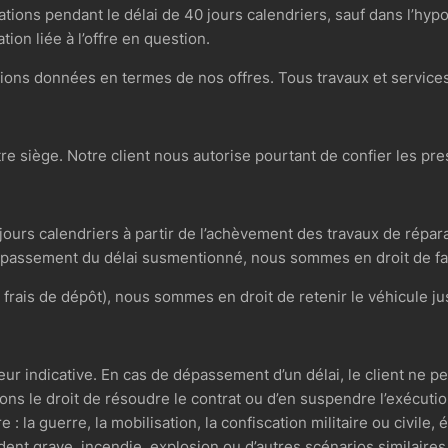
tions pendant le délai de 40 jours calendriers, sauf dans l’hyp
ion liée à l’offre en question.
cations données en termes de nos offres. Tous travaux et servic
re siège. Notre client nous autorise pourtant de confier les pre
ours calendriers à partir de l’achèvement des travaux de réparati
passement du délai susmentionné, nous sommes en droit de fact
frais de dépôt), nous sommes en droit de retenir le véhicule ju
ur indicative. En cas de dépassement d’un délai, le client ne peu
ns le droit de résoudre le contrat ou d’en suspendre l’exécuti
a guerre, la mobilisation, la confiscation militaire ou civile,
dent grave, incendie, explosion ou d’autres scénarios similaires