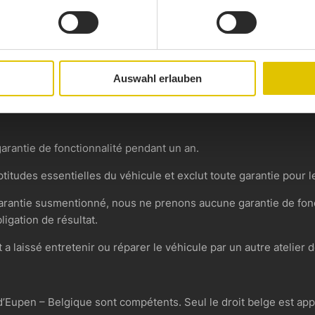
 mentionnées en termes de l’article 9, notre client doit nous 
 véhicule jusqu’à notre examen et avis. Le client est lié en ce se
Auswahl erlauben
age qui résulterait d’un usage inadapté du véhicule (notamment
s). Le client reçoit lors de la remise du véhicule toutes les di
arantie de fonctionnalité pendant un an.
ptitudes essentielles du véhicule et exclut toute garantie pour l
garantie susmentionné, nous ne prenons aucune garantie de fon
ligation de résultat.
 a laissé entretenir ou réparer le véhicule par un autre atelier d
 d’Eupen – Belgique sont compétents. Seul le droit belge est app