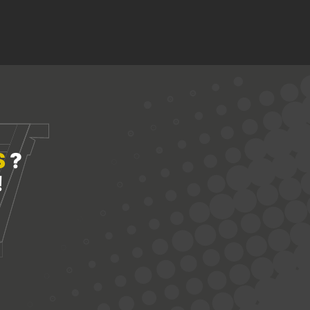
S
?
!