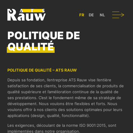
ATS RAUW - CONSTRUCTION & AMÉNAGEMENT DE VÉHICULES UT
Navigation
FR
DE
NL
POLITIQUE DE
QUALITÉ
POLITIQUE DE QUALITÉ – ATS RAUW
Depuis sa fondation, l’entreprise ATS Rauw vise l’entière
satisfaction de ses clients, la commercialisation de produits de
qualité supérieure et l’amélioration continue de la qualité de
ses prestations. C’est le fondement même de sa stratégie de
développement. Nous voulons être flexibles et forts. Nous
voulons offrir à nos clients des solutions optimales pour leurs
applications (design, qualité, fonctionnalité).
Les exigences, découlant de la norme ISO 9001:2015, sont
implémentées dans notre organisation.