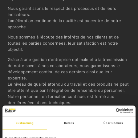
Nous garantissons le respect des processus et de leurs
indicateurs.
L’amélioration continue de la qualité est au centre de notre
approche.
Nous sommes à l’écoute des intérêts de nos clients et de
toutes les parties concernées, leur satisfaction est notre
objectif.
Grâce à une gestion d’entreprise optimale et à la transmission
de notre savoir à nos collaborateurs, nous garantissons le
développement continu de ces derniers ainsi que leur
expertise.
Le niveau de qualité attendu du travail et des produits ne peut
être atteint que par l’intégration de l’ensemble du personnel.
Notre personnel, en formation continue, est formé aux
dernières évolutions techniques.
Nous nous investissons afin que nos ressources, nos
processus, notre infrastructure, les compétences de notre
Zustimmung
Details
Über Cookies
personnel ainsi que sa motivation, le respect des dispositions
légales et l’organisation de la communication interne
permettent d’améliorer le système qualité de manière continue.