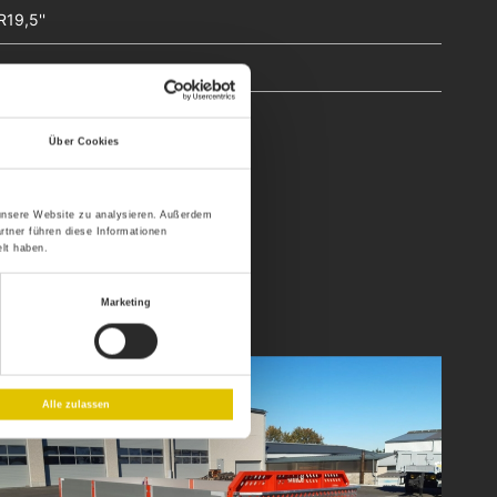
19,5''
nchers
Über Cookies
 unsere Website zu analysieren. Außerdem
rtner führen diese Informationen
lt haben.
Marketing
Alle zulassen