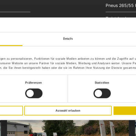
Pneus 265/55 R
Twist-Lock
Boîtes pour ra
Details
gen zu personalisieren, Funktionen für soziale Medien anbieten zu können und die Zugriffe auf
 unserer Website an unsere Partner für soziale Medien, Werbung und Analysen weiter. Unsere Pa
 die Sie ihnen bereitgestellt haben oder die sie im Rahmen Ihrer Nutzung der Dienste gesamme
Präferenzen
Statistiken
Auswahl erlauben