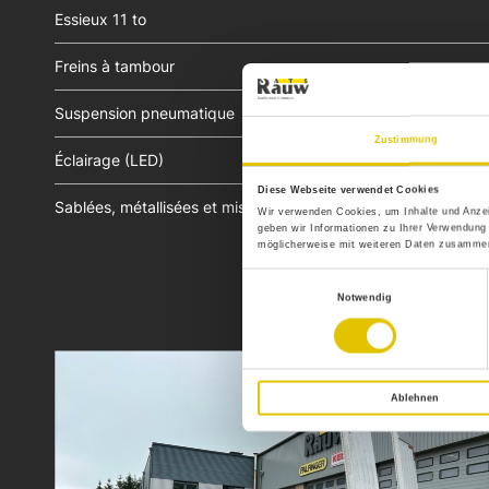
Essieux 11 to
Freins à tambour
Suspension pneumatique
Zustimmung
Éclairage (LED)
Diese Webseite verwendet Cookies
Sablées, métallisées et mise en peinture
Wir verwenden Cookies, um Inhalte und Anzei
geben wir Informationen zu Ihrer Verwendung
möglicherweise mit weiteren Daten zusammen,
Einwilligungsauswahl
Notwendig
Ablehnen