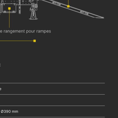
:
e
ue Ø390 mm