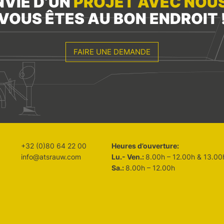
NVIE D’UN
PROJET AVEC NOU
VOUS ÊTES AU BON ENDROIT 
FAIRE UNE DEMANDE
+32 (0)80 64 22 00
Heures d’ouverture:
info@atsrauw.com
Lu.- Ven.:
8.00h – 12.00h & 13.00
Sa.:
8.00h – 12.00h