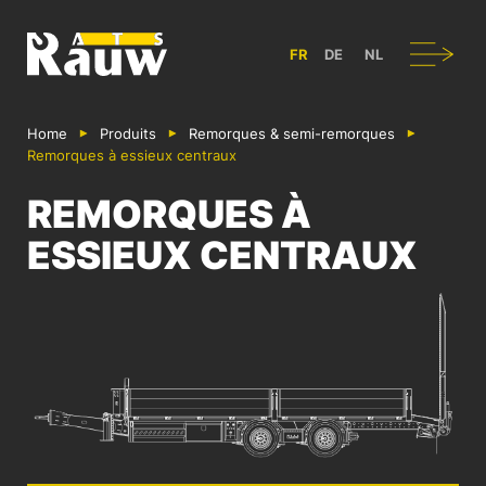
ATS RAUW - CONSTRUCTION & AMÉNAGEMENT DE VÉHICULES UT
Navigation
FR
DE
NL
Home
Produits
Remorques & semi-remorques
Remorques à essieux centraux
REMORQUES À
ESSIEUX CENTRAUX