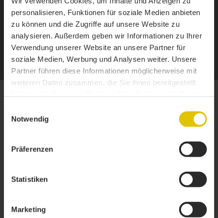
Wir verwenden Cookies, um Inhalte und Anzeigen zu
personalisieren, Funktionen für soziale Medien anbieten
zu können und die Zugriffe auf unsere Website zu
analysieren. Außerdem geben wir Informationen zu Ihrer
Verwendung unserer Website an unsere Partner für
Plus d’informations
soziale Medien, Werbung und Analysen weiter. Unsere
Partner führen diese Informationen möglicherweise mit
weiteren Daten zusammen, die Sie ihnen bereitgestellt
haben oder die sie im Rahmen Ihrer Nutzung der Dienste
gesammelt haben.
TYPE TA24-3
Einwilligungsauswahl
Notwendig
Matériaux de construction
Präferenzen
Statistiken
Marketing