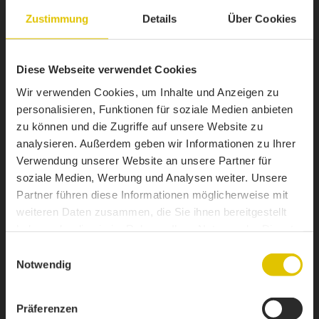
Sablées, métallisées et mise en peinture
Zustimmung
Details
Über Cookies
OPTIONS :
Diese Webseite verwendet Cookies
Wir verwenden Cookies, um Inhalte und Anzeigen zu
Jantes en alu
personalisieren, Funktionen für soziale Medien anbieten
Essieu relevable
zu können und die Zugriffe auf unsere Website zu
analysieren. Außerdem geben wir Informationen zu Ihrer
Boîtes pour ranchers
Verwendung unserer Website an unsere Partner für
soziale Medien, Werbung und Analysen weiter. Unsere
Ridelles en alu
Partner führen diese Informationen möglicherweise mit
Bac ouvert
weiteren Daten zusammen, die Sie ihnen bereitgestellt
haben oder die sie im Rahmen Ihrer Nutzung der Dienste
Twist-Lock
gesammelt haben.
Einwilligungsauswahl
Notwendig
Rampes
Präferenzen