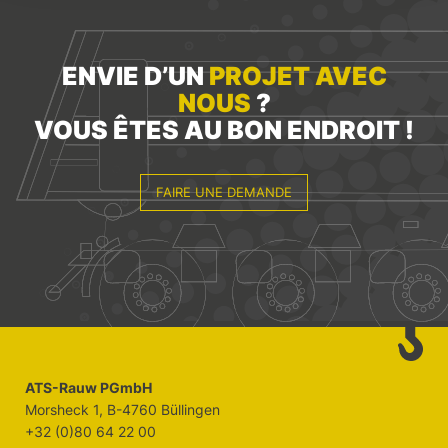
ENVIE D’UN
PROJET AVEC
NOUS
?
VOUS ÊTES AU BON ENDROIT !
FAIRE UNE DEMANDE
ATS-Rauw PGmbH
Morsheck 1, B-4760 Büllingen
+32 (0)80 64 22 00