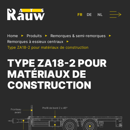
ATS RAUW - CONSTRUCTION & AMÉNAGEMENT DE VÉHICULES UT
Navigation
FR
DE
NL
Home
Produits
Remorques & semi-remorques
Remorques à essieux centraux
Type ZA18-2 pour matériaux de construction
TYPE ZA18-2 POUR
MATÉRIAUX DE
CONSTRUCTION